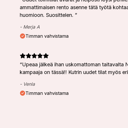
ammattimaisen rento asenne tätä työtä kohtaa
huomioon. Suosittelen.
”
-
Merja A
Timman vahvistama
“
Upeaa jälkeä ihan uskomattoman taitavalta Ne
kampaaja on tässä!! Kutrin uudet tilat myös erit
-
Venla
Timman vahvistama