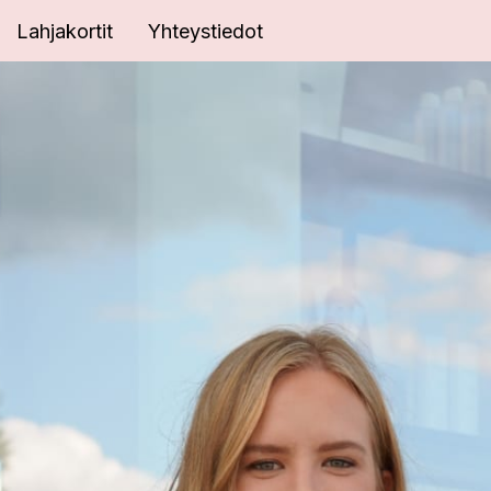
Lahjakortit
Yhteystiedot
YDELLÄ
äivääsi
isella
ikkeessämme.