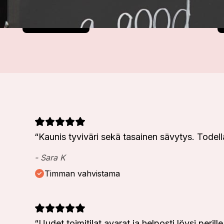
Varaa nyt
“
Kaunis tyviväri sekä tasainen sävytys. Todella
-
Sara K
Timman vahvistama
“
Uudet toimitilat avarat ja helposti löysi perille