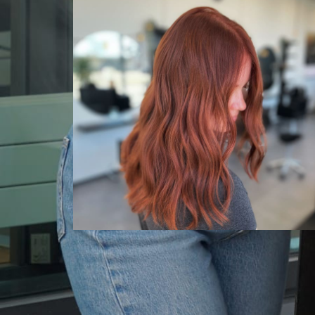
Värjäykset
Sukella hiusvärien maailmaan monipuolis
palveluvalikoimamme kautta.