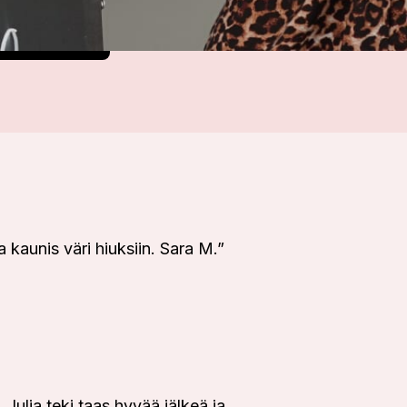
Varaa nyt
 kaunis väri hiuksiin. Sara M.
”
. Julia teki taas hyvää jälkeä ja