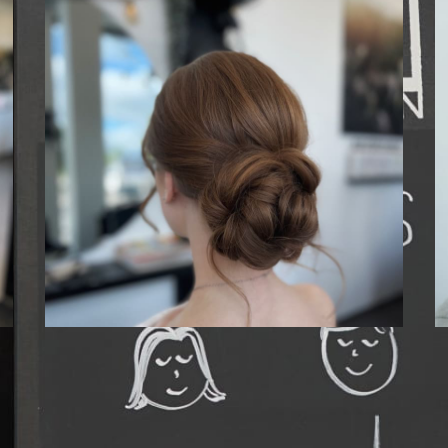
Monivärit/raidat
en
Sukella kampausten maailmaan
S
monipuolisen palveluvalikoimamme kautta.
m