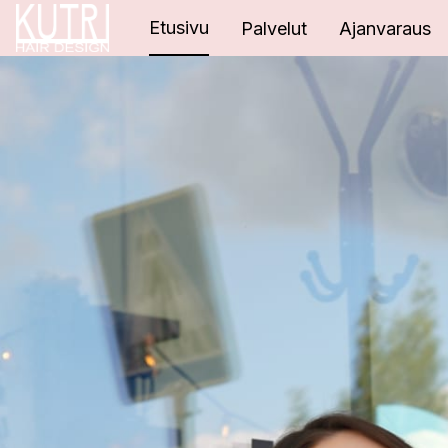
Etusivu
Palvelut
Ajanvaraus
PALVELUA TÄ
SYDÄMELLÄ!
Tervetuloa meille! Anna meidän piristää p
ammattitaitoisella palvelulla, rennolla ja ilo
tunnelmalla, valoisassa ja modernissa li