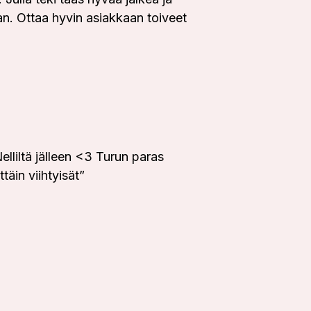
n. Ottaa hyvin asiakkaan toiveet
lliltä jälleen <3 Turun paras
täin viihtyisät
”